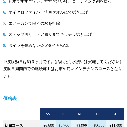
純水ですすぎ洗い。すすぎ洗い後、コーティング剤を塗布
マイクロファイバー洗車タオルにて拭き上げ
エアーガンで隅々の水を排除
ステップ周り、ドア回りまでキッチリ拭き上げ
タイヤを傷めないO/WタイヤWAX
※皮膜効果は約３ヶ月です。(汚れたら水洗いは実施してください）
皮膜果期間内での継続施工はお求め易いメンテナンスコースとなり
ます。
価格表
SS
S
M
L
LL
初回コース
¥6,600
¥7,700
¥8,800
¥9,900
¥11,000