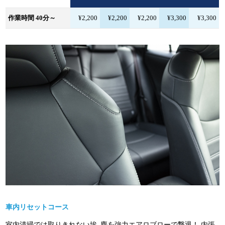
作業時間 40分～
¥2,200
¥2,200
¥2,200
¥3,300
¥3,300
車内リセットコース
室内清掃では取りきれない埃､塵を強力エアロブローで撃退！ 内張