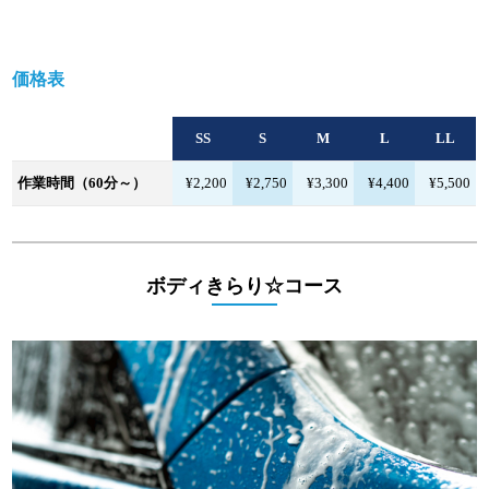
価格表
SS
S
M
L
LL
作業時間（60分～）
¥2,200
¥2,750
¥3,300
¥4,400
¥5,500
ボディきらり☆コース